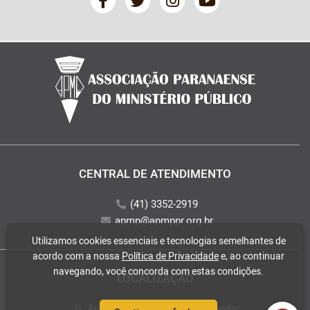
CENTRAL DE ATENDIMENTO
(41) 3352-2919
apmp@apmppr.org.br
Utilizamos cookies essenciais e tecnologias semelhantes de
acordo com a nossa
Política de Privacidade
e, ao continuar
navegando, você concorda com estas condições.
LOCALIZAÇÃO
Av. Mateus Leme, 2018 - 2° andar