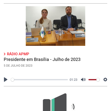
Play
Mute
Con
RÁDIO APMP
Presidente em Brasília - Julho de 2023
5 DE JULHO DE 2023
01:23
Play
Mute
Con