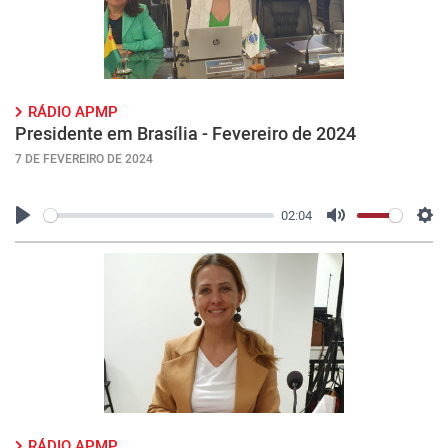
RÁDIO APMP
Presidente em Brasília - Fevereiro de 2024
7 DE FEVEREIRO DE 2024
02:04
Play
Mute
Con
RÁDIO APMP