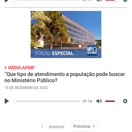
Play
Mute
Con
RÁDIO APMP
“Que tipo de atendimento a população pode buscar
no Ministério Público?
15 DE DEZEMBRO DE 2022
01:14
Play
Mute
Con
Próxima
Anterior