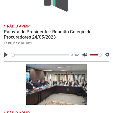
RÁDIO APMP
Palavra do Presidente - Reunião Colégio de
Procuradores 24/05/2023
24 DE MAIO DE 2023
00:52
Play
Mute
Con
RÁDIO APMP