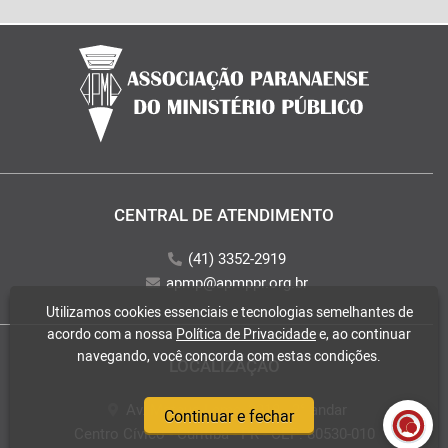
CENTRAL DE ATENDIMENTO
(41) 3352-2919
apmp@apmppr.org.br
Utilizamos cookies essenciais e tecnologias semelhantes de
acordo com a nossa
Política de Privacidade
e, ao continuar
navegando, você concorda com estas condições.
LOCALIZAÇÃO
Av. Mateus Leme, 2018 - 2° andar
Continuar e fechar
Centro Cívico - Curitiba - PR - CEP: 80530-010