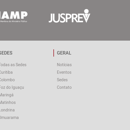
SEDES
GERAL
Todas as Sedes
Notícias
Curitiba
Eventos
Colombo
Sedes
Foz do Iguaçu
Contato
Maringá
Matinhos
Londrina
Umuarama