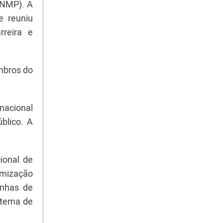
(CNMP). A
e reuniu
rreira e
mbros do
nacional
blico. A
ional de
imização
unhas de
istema de