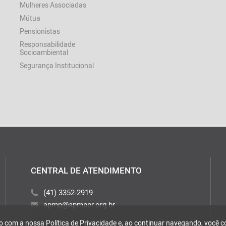
Mulheres Associadas
Mútua
Pensionistas
Responsabilidade
Socioambiental
Segurança Institucional
CENTRAL DE ATENDIMENTO
(41) 3352-2919
apmp@apmppr.org.br
rdo com a nossa
Política de Privacidade
e, ao continuar navegando, você 