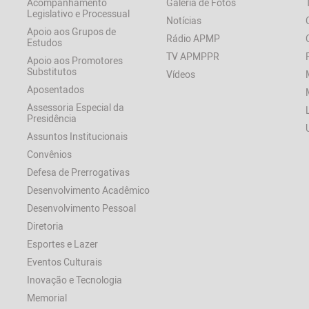
Acompanhamento
Galeria de Fotos
Legislativo e Processual
Notícias
Apoio aos Grupos de
Rádio APMP
Estudos
TV APMPPR
Apoio aos Promotores
Substitutos
Vídeos
Aposentados
Assessoria Especial da
Presidência
Assuntos Institucionais
Convênios
Defesa de Prerrogativas
Desenvolvimento Acadêmico
Desenvolvimento Pessoal
Diretoria
Esportes e Lazer
Eventos Culturais
Inovação e Tecnologia
Memorial