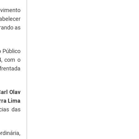
ovimento
abelecer
rando as
 Público
4, com o
frentada
arl Olav
rra Lima
cias das
dinária,