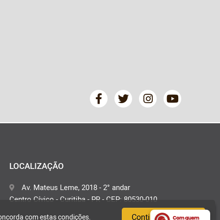
LOCALIZAÇÃO
Av. Mateus Leme, 2018 - 2° andar
Centro Cívico - Curitiba - PR - CEP: 80530-010
Continuar e fechar
concorda com estas condições.