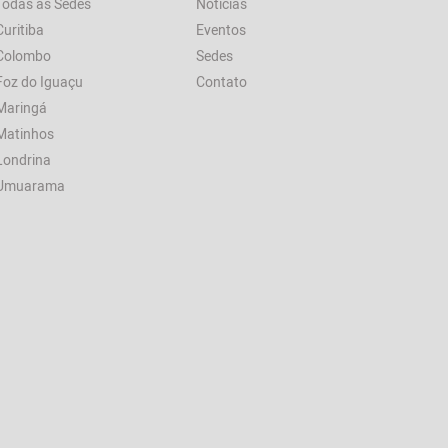
Todas as Sedes
Notícias
Curitiba
Eventos
Colombo
Sedes
Foz do Iguaçu
Contato
Maringá
Matinhos
Londrina
Umuarama