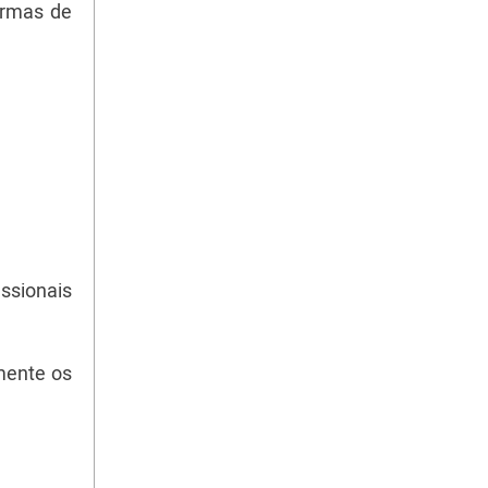
urmas de
ssionais
mente os