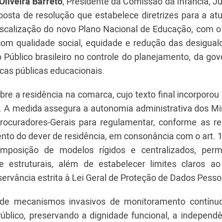
Oliveira Barreto
, Presidente da Comissão da Infância, J
osta de resolução que estabelece diretrizes para a at
scalização do novo Plano Nacional de Educação, com o 
 com qualidade social, equidade e redução das desigual
 Público brasileiro no controle do planejamento, da go
cas públicas educacionais.
bre a residência na comarca, cujo texto final incorporo
. A medida assegura a autonomia administrativa dos Min
ocuradores-Gerais para regulamentar, conforme as re
ento do dever de residência, em consonância com o art. 1
mposição de modelos rígidos e centralizados, perm
e estruturais, além de estabelecer limites claros a
servância estrita à Lei Geral de Proteção de Dados Pesso
de de mecanismos invasivos de monitoramento contín
blico, preservando a dignidade funcional, a independê