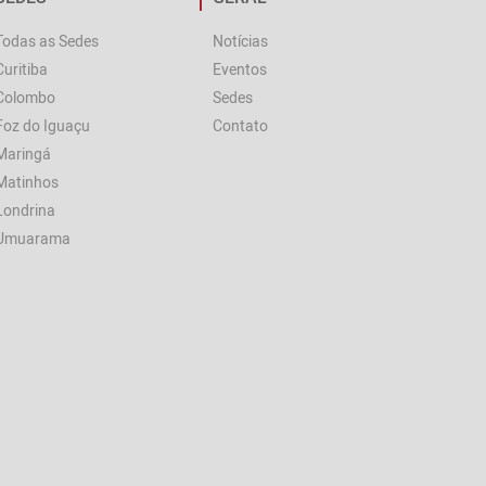
Todas as Sedes
Notícias
Curitiba
Eventos
Colombo
Sedes
Foz do Iguaçu
Contato
Maringá
Matinhos
Londrina
Umuarama