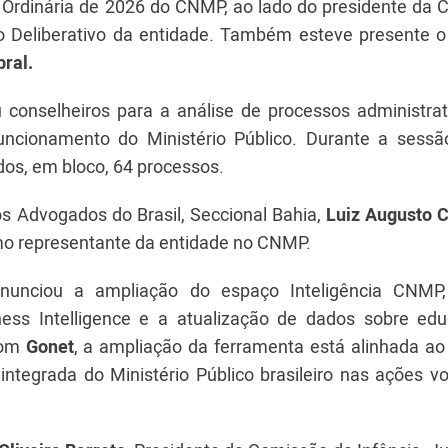
são Ordinária de 2026 do CNMP, ao lado do presidente d
o Deliberativo da entidade. Também esteve presente o 
bral.
iu conselheiros para a análise de processos administra
uncionamento do Ministério Público. Durante a sessã
dos, em bloco, 64 processos.
s Advogados do Brasil, Seccional Bahia,
Luiz Augusto 
omo representante da entidade no CNMP.
anunciou a ampliação do espaço Inteligência CNMP
ness Intelligence e a atualização de dados sobre ed
com
Gonet
, a ampliação da ferramenta está alinhada ao 
o integrada do Ministério Público brasileiro nas ações v