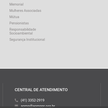
Memorial
Mulheres Associadas
Mútua
Pensionistas
Responsabilidade
Socioambiental
Segurança Institucional
CENTRAL DE ATENDIMENTO
(41) 3352-2919
apmp@apmppr.org.br