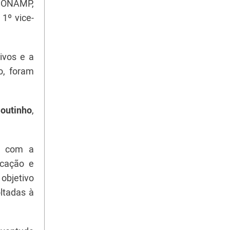
a CONAMP,
1º vice-
tivos e a
o, foram
Coutinho
,
, com a
ucação e
objetivo
oltadas à