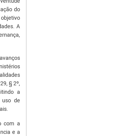
uventude
uação do
objetivo
dades. A
vernança,
u avanços
istérios
alidades
29, § 2º,
itindo a
o uso de
ais.
uo com a
ncia e a