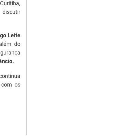
uritiba,
discutir
go Leite
 além do
egurança
âncio.
contínua
a com os