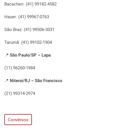
Bacacheri: (41) 99182-4582
Hauer: (41) 99967-0763
São Braz: (41) 99506-3031
Tarumã: (41) 99102-1904
📍
São Paulo/SP – Lapa
(11) 96260-1984
📍
Niteroi/RJ – São Francisco
(21) 99314-2974
Convênios