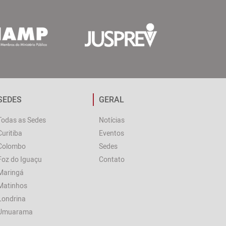
SEDES
GERAL
Todas as Sedes
Notícias
Curitiba
Eventos
Colombo
Sedes
Foz do Iguaçu
Contato
Maringá
Matinhos
Londrina
Umuarama