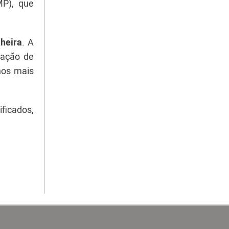
MP), que
heira
. A
lação de
nos mais
ificados,