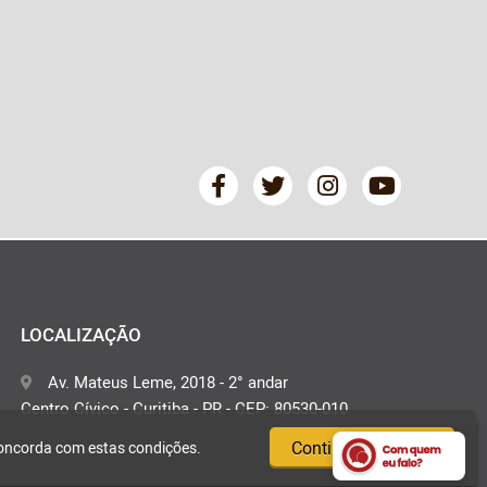
LOCALIZAÇÃO
Av. Mateus Leme, 2018 - 2° andar
Centro Cívico - Curitiba - PR - CEP: 80530-010
Continuar e fechar
concorda com estas condições.