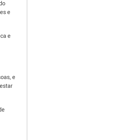
ado
res e
ica e
oas, e
estar
de