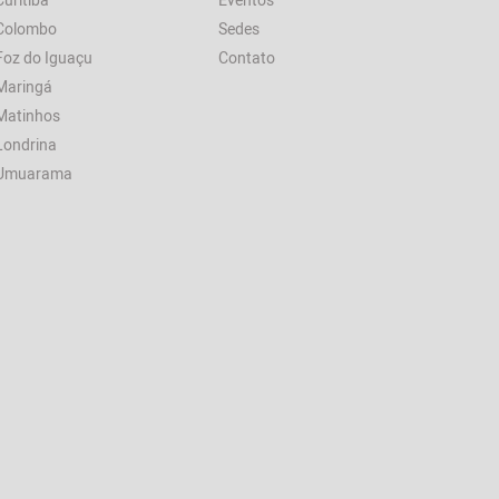
Colombo
Sedes
Foz do Iguaçu
Contato
Maringá
Matinhos
Londrina
Umuarama