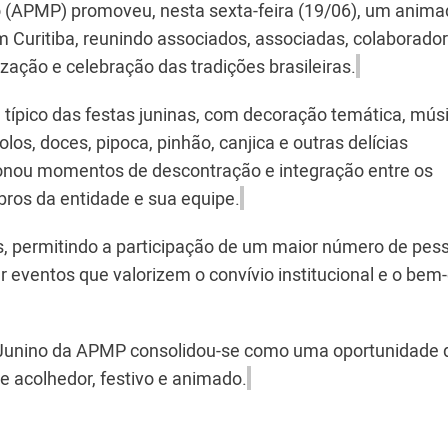
o (APMP) promoveu, nesta sexta-feira (19/06), um anim
em Curitiba, reunindo associados, associadas, colaborado
ação e celebração das tradições brasileiras.
a típico das festas juninas, com decoração temática, mús
los, doces, pipoca, pinhão, canjica e outras delícias
rcionou momentos de descontração e integração entre os
bros da entidade e sua equipe.
, permitindo a participação de um maior número de pess
ventos que valorizem o convívio institucional e o bem-
al Junino da APMP consolidou-se como uma oportunidade 
e acolhedor, festivo e animado.