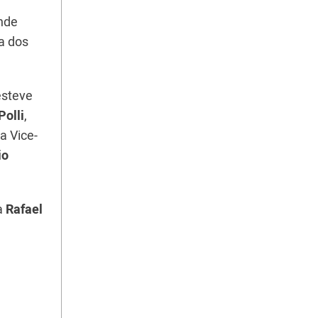
nde
a dos
esteve
olli
,
a Vice-
io
a
Rafael