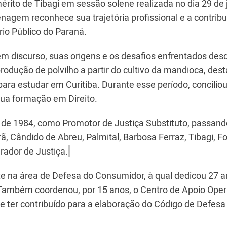
érito de Tibagi em sessão solene realizada no dia 29 de 
agem reconhece sua trajetória profissional e a contribu
io Público do Paraná.
m discurso, suas origens e os desafios enfrentados des
produção de polvilho a partir do cultivo da mandioca, des
ara estudar em Curitiba. Durante esse período, conciliou
ua formação em Direito.
o de 1984, como Promotor de Justiça Substituto, passand
ã, Cândido de Abreu, Palmital, Barbosa Ferraz, Tibagi, F
urador de Justiça.
te na área de Defesa do Consumidor, à qual dedicou 27 
Também coordenou, por 15 anos, o Centro de Apoio Oper
de ter contribuído para a elaboração do Código de Defesa