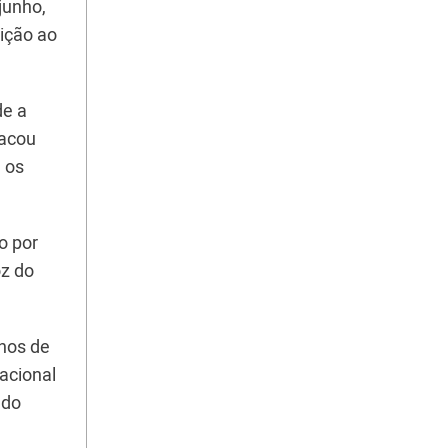
junho,
ição ao
de a
tacou
 os
o por
oz do
anos de
acional
 do