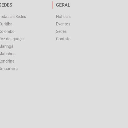
SEDES
GERAL
Todas as Sedes
Notícias
Curitiba
Eventos
Colombo
Sedes
Foz do Iguaçu
Contato
Maringá
Matinhos
Londrina
Umuarama