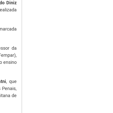
do Diniz
realizada
, marcada
ssor da
Fempar),
do ensino
tni
, que
s Penais,
itana de