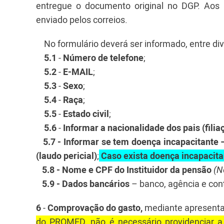
entregue o documento original no DGP. Aos p
enviado pelos correios.
No formulário deverá ser informado, entre di
5.1
-
Número de telefone
;
5.2
-
E-MAIL
;
5.3
-
Sexo
;
5.4
-
Raça
;
5.5
-
Estado civil
;
5.6
-
Informar a nacionalidade dos pais (filia
5.7 -
Informar se tem doença incapacitante 
(laudo pericial)
;
Caso exista doença incapacita
5.8 - Nome e CPF do Instituidor da pensão
(N
5.9 - Dados bancários
– banco, agência e cont
6
-
Comprovação do gasto,
mediante apresenta
do PROMED, não é necessário providenciar a