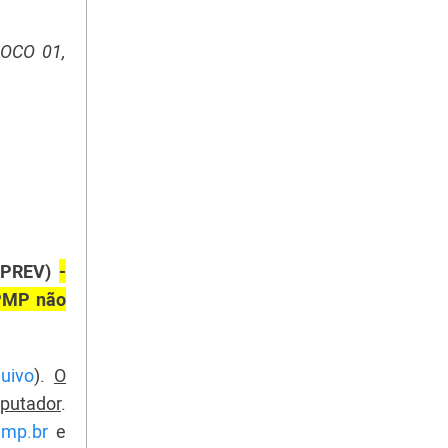
LOCO 01,
RPREV)
-
APMP não
uivo
)
.
O
putador
.
.mp.br
e