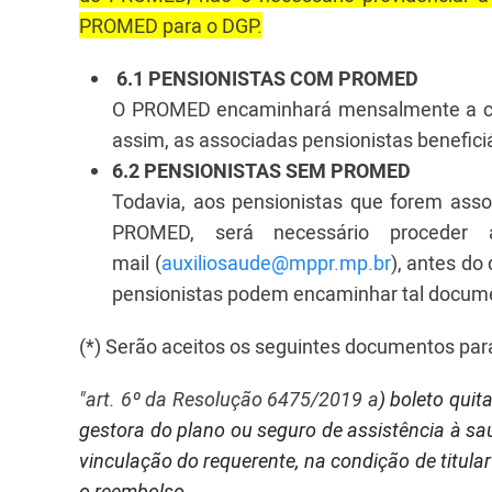
PROMED para o DGP.
6.1 PENSIONISTAS COM PROMED
O PROMED encaminhará mensalmente a com
assim, as associadas pensionistas benefic
6.2 PENSIONISTAS SEM PROMED
Todavia, aos pensionistas que forem ass
PROMED, será necessário procede
mail
(
auxiliosaude@mppr.mp.br
),
antes do 
pensionistas podem encaminhar tal docume
(*) Serão aceitos os seguintes documentos pa
"art. 6º da Resolução 6475/2019 a
) boleto quit
gestora do plano ou seguro de assistência à sa
vinculação do requerente, na condição de titula
o reembolso.