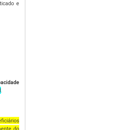
ticado e
pacidade
l
.
iciários
mente do