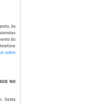
osto, às
ionistas
mento do
telefone
is sobre
EGUE NO
o. Desta