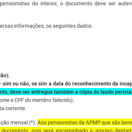
ensionistas do interior, o documento deve ser auten
versas informações, os seguintes dados:
ção)
;
– sim ou não, se sim a data do reconhecimento da inca
nte, deve ser entregue também a cópia do laudo pericia
ome e CPF do membro falecido)
;
a corrente.
ção mensal (*).
Aos pensionistas da APMP que são benef
 documento, pois será encaminhado o arquivo direta