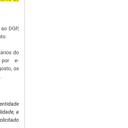
 ao DGP,
nto.
ários do
 por e-
osto, os
s.
 entidade
lidade, a
olicitado