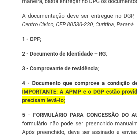
maneira, basta entregar no DPG os documento
A documentação deve ser entregue no DGP, l
Centro Cívico, CEP 80530-230, Curitiba, Paraná
.
1 - CPF
;
2 -
Documento de Identidade – RG
;
3 -
Comprovante de residência
;
4 -
Documento que comprove a condição de 
IMPORTANTE: A APMP e o DGP estão provide
precisam levá-lo;
5 -
FORMULÁRIO PARA CONCESSÃO DO AU
formulário não pode ser preenchido manualm
Após preenchido, deve ser assinado e envi