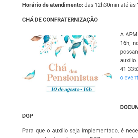
Horário de atendimento:
das 12h30min até às
CHÁ DE CONFRATERNIZAÇÃO
A APMP
16h, n
possam
auxíli
41 335
o event
DOCUM
DGP
Para que o auxílio seja implementado, é neces