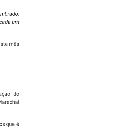
imbrado,
 cada um
este mês
tação do
Marechal
os que é