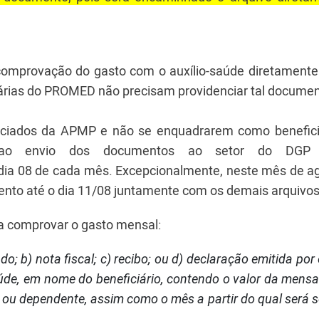
provação do gasto com o auxílio-saúde diretamente
iárias do PROMED não precisam providenciar tal docume
ociados da APMP e não se enquadrarem como benefici
r ao envio dos documentos ao setor do DGP
dia 08 de cada mês. Excepcionalmente, neste mês de ag
nto até o dia 11/08 juntamente com os demais arquivo
ra comprovar o gasto mensal:
ado; b) nota fiscal; c) recibo; ou d) declaração emitida por
úde, em nome do beneficiário, contendo o valor da mensa
r ou dependente, assim como o mês a partir do qual será s