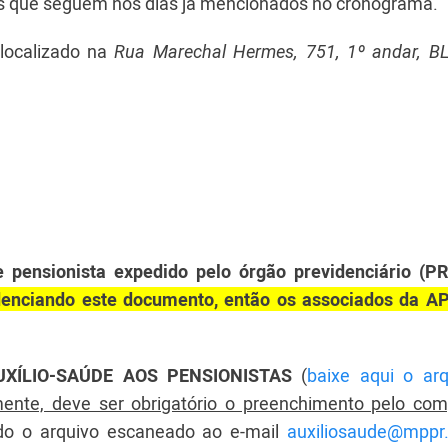
s que seguem nos dias já mencionados no cronograma.
ocalizado na
Rua Marechal Hermes, 751, 1º andar, B
pensionista expedido pelo órgão previdenciário (P
nciando este documento, então os associados da 
XÍLIO-SAÚDE AOS PENSIONISTAS
(
baixe aqui o arq
ente, deve ser obrigatório o preenchimento pelo com
ado o arquivo escaneado ao e-mail
auxiliosaude@mppr