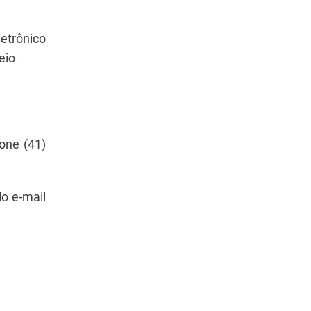
trônico
eio.
one (41)
o e-mail