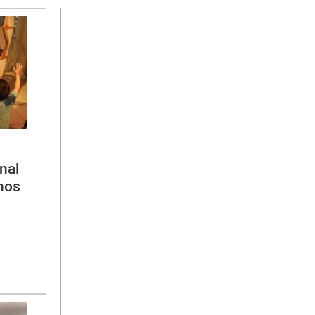
nal
hos