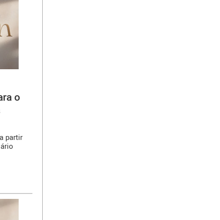
ara o
á
a partir
lário