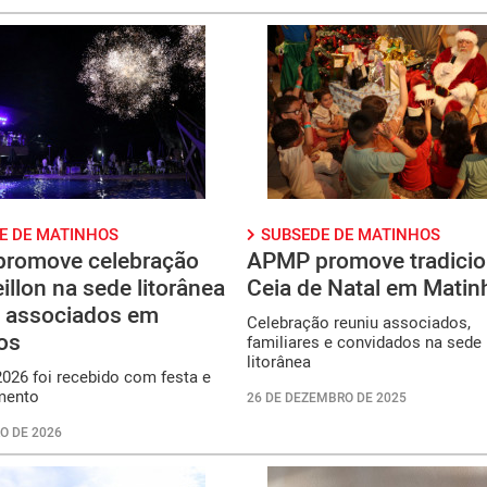
E DE MATINHOS
SUBSEDE DE MATINHOS
romove celebração
APMP promove tradicio
illon na sede litorânea
Ceia de Natal em Matin
e associados em
Celebração reuniu associados,
os
familiares e convidados na sede
litorânea
026 foi recebido com festa e
mento
26 DE DEZEMBRO DE 2025
O DE 2026