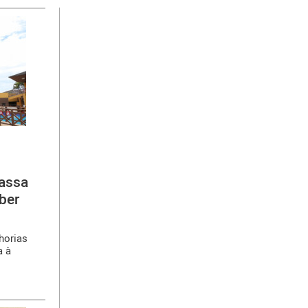
assa
ber
horias
a à