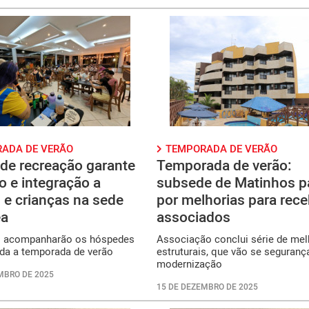
ADA DE VERÃO
TEMPORADA DE VERÃO
de recreação garante
Temporada de verão:
o e integração a
subsede de Matinhos p
 e crianças na sede
por melhorias para rece
ea
associados
s acompanharão os hóspedes
Associação conclui série de mel
oda a temporada de verão
estruturais, que vão se seguranç
modernização
MBRO DE 2025
15 DE DEZEMBRO DE 2025