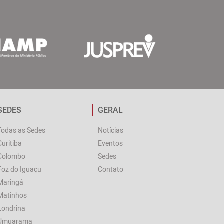
SEDES
GERAL
Todas as Sedes
Notícias
Curitiba
Eventos
Colombo
Sedes
Foz do Iguaçu
Contato
Maringá
Matinhos
Londrina
Umuarama