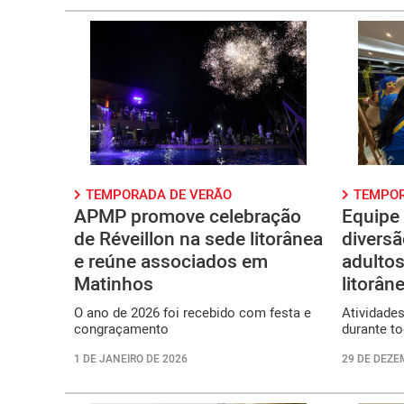
TEMPORADA DE VERÃO
TEMPOR
APMP promove celebração
Equipe 
de Réveillon na sede litorânea
diversã
e reúne associados em
adultos
Matinhos
litorân
O ano de 2026 foi recebido com festa e
Atividade
congraçamento
durante t
1 DE JANEIRO DE 2026
29 DE DEZE