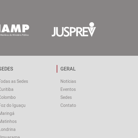
SEDES
GERAL
Todas as Sedes
Notícias
Curitiba
Eventos
Colombo
Sedes
Foz do Iguaçu
Contato
Maringá
Matinhos
Londrina
Umuarama