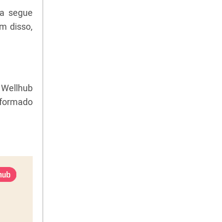
ma segue
m disso,
 Wellhub
informado