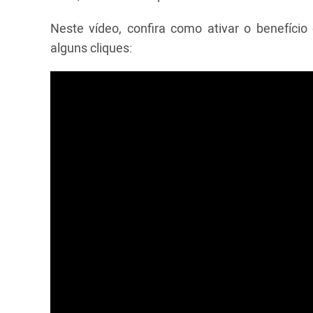
Neste vídeo, confira como ativar o benefíci
alguns cliques: