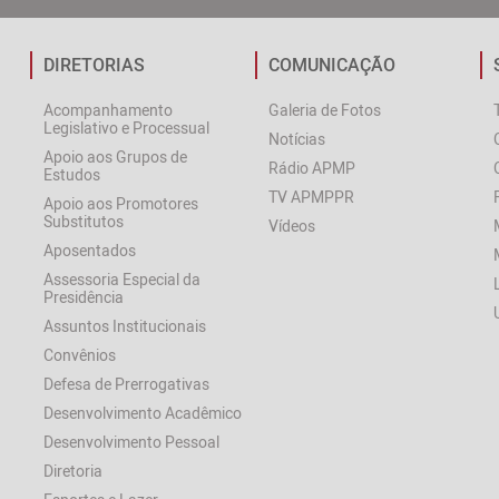
DIRETORIAS
COMUNICAÇÃO
Acompanhamento
Galeria de Fotos
Legislativo e Processual
Notícias
Apoio aos Grupos de
Rádio APMP
Estudos
TV APMPPR
Apoio aos Promotores
Substitutos
Vídeos
Aposentados
Assessoria Especial da
Presidência
Assuntos Institucionais
Convênios
Defesa de Prerrogativas
Desenvolvimento Acadêmico
Desenvolvimento Pessoal
Diretoria