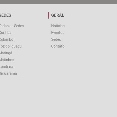
SEDES
GERAL
Todas as Sedes
Notícias
Curitiba
Eventos
Colombo
Sedes
Foz do Iguaçu
Contato
Maringá
Matinhos
Londrina
Umuarama