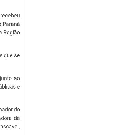
 recebeu
do Paraná
na Região
is que se
junto ao
úblicas e
enador do
adora de
ascavel,