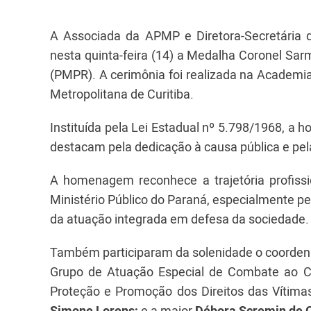
A Associada da APMP e Diretora-Secretária d
nesta quinta-feira (14) a Medalha Coronel Sar
(PMPR). A cerimônia foi realizada na Academia 
Metropolitana de Curitiba.
Instituída pela Lei Estadual nº 5.798/1968, a ho
destacam pela dedicação à causa pública e pel
A homenagem reconhece a trajetória profissio
Ministério Público do Paraná, especialmente pe
da atuação integrada em defesa da sociedade.
Também participaram da solenidade o coordena
Grupo de Atuação Especial de Combate ao C
Proteção e Promoção dos Direitos das Vítima
Simone Lorens;
e a major
Débora Scremin de O