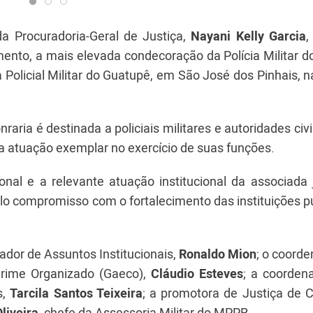
a Procuradoria-Geral de Justiça,
Nayani Kelly Garcia
,
mento, a mais elevada condecoração da Polícia Militar 
Policial Militar do Guatupê, em São José dos Pinhais, 
nraria é destinada a policiais militares e autoridades civ
a atuação exemplar no exercício de suas funções.
nal e a relevante atuação institucional da associada 
lo compromisso com o fortalecimento das instituições p
dor de Assuntos Institucionais,
Ronaldo Mion
; o coord
rime Organizado (Gaeco),
Cláudio Esteves
; a coorden
s,
Tarcila Santos Teixeira
; a promotora de Justiça de C
liveira
, chefe da Assessoria Militar do MPPR.