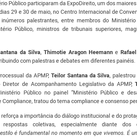
rio Público participaram da ExpoDireito, um dos maiore
s dias 29 e 30 de maio, no Centro Internacional de Conv
u inúmeros palestrantes, entre membros do Ministério 
ério Público, ministros de tribunais superiores, magi
Santana da Silva
,
Thimotie Aragon Heemann
e
Rafael
ibuindo com palestras e debates em diferentes painéis.
Processual da APMP,
Teilor Santana da Silva
, palestro
o Diretor de Acompanhamento Legislativo da APMP,
T
istério Público no painel “Ministério Público e des
 e Compliance, tratou do tema compliance e consenso pe
o reforça a importância do diálogo institucional e do pro
respostas coletivas, especialmente diante dos d
e estilo é fundamental no momento em que vivemos. É u