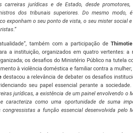
s carreiras jurídicas e de Estado, desde promotores, 
nistros dos tribunais superiores. Do mesmo modo, 
o exponham o seu ponto de vista, o seu mister social e 
ristas
.”
a atualidade”, também com a participação de
Thimoti
ara a instituição, organizados em quatro vertentes: a 
anizada; os desafios do Ministério Público na tutela co
mento à violência doméstica e familiar contra a mulher
e
destacou a relevância de debater os desafios instituc
videnciando seu papel essencial perante a sociedade. 
iras jurídicas, a existência de um painel envolvendo o M
s se caracteriza como uma oportunidade de suma impo
 congressistas a função essencial desenvolvida pelo Mi