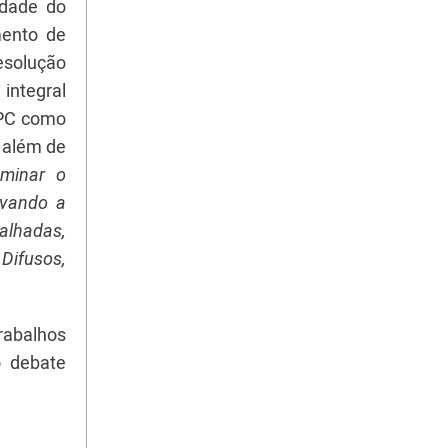
idade do
mento de
resolução
 integral
NPC como
, além de
eminar o
ivando a
talhadas,
Difusos,
rabalhos
o debate