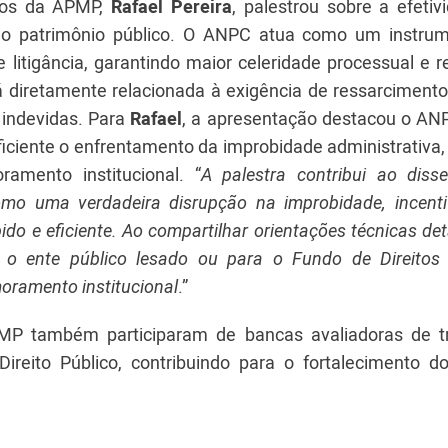
utos da APMP,
Rafael Pereira
, palestrou sobre a efetiv
do patrimônio público. O ANPC atua como um instru
e litigância, garantindo maior celeridade processual e 
á diretamente relacionada à exigência de ressarcimento
 indevidas. Para
Rafael
, a apresentação destacou o A
ficiente o enfrentamento da improbidade administrativa
ramento institucional. “
A palestra contribui ao diss
mo uma verdadeira disrupção na improbidade, incent
o e eficiente. Ao compartilhar orientações técnicas de
o ente público lesado ou para o Fundo de Direitos 
oramento institucional
.”
PMP também participaram de bancas avaliadoras de t
ireito Público, contribuindo para o fortalecimento d