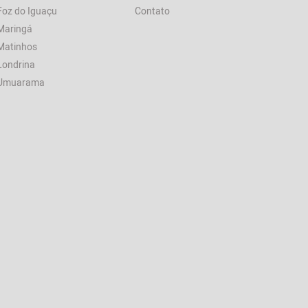
Foz do Iguaçu
Contato
Maringá
Matinhos
Londrina
Umuarama