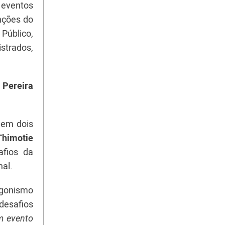
s eventos
enções do
Público,
strados,
 Pereira
u em dois
himotie
afios da
nal.
tagonismo
esafios
m evento