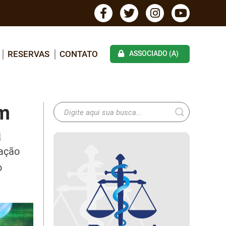
RESERVAS
CONTATO
ASSOCIADO (A)
um
a
iação
o