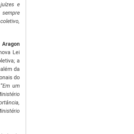
juízes e
é sempre
coletivo,
e Aragon
nova Lei
letiva; a
; além da
ionais do
“
Em um
inistério
rtância,
nistério