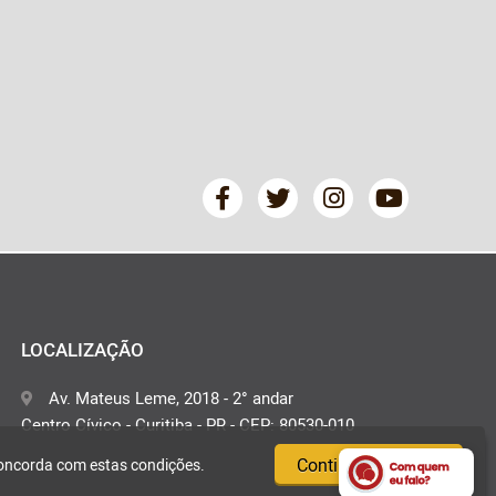
LOCALIZAÇÃO
Av. Mateus Leme, 2018 - 2° andar
Centro Cívico - Curitiba - PR - CEP: 80530-010
Continuar e fechar
concorda com estas condições.