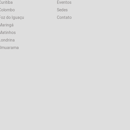
Curitiba
Eventos
Colombo
Sedes
Foz do Iguaçu
Contato
Maringá
Matinhos
Londrina
Umuarama