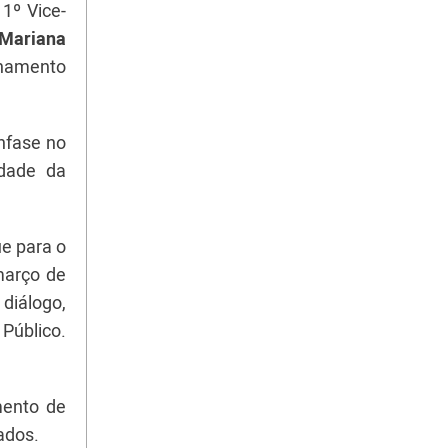
 1º Vice-
Mariana
inhamento
nfase no
idade da
ue para o
março de
diálogo,
 Público.
mento de
ados.