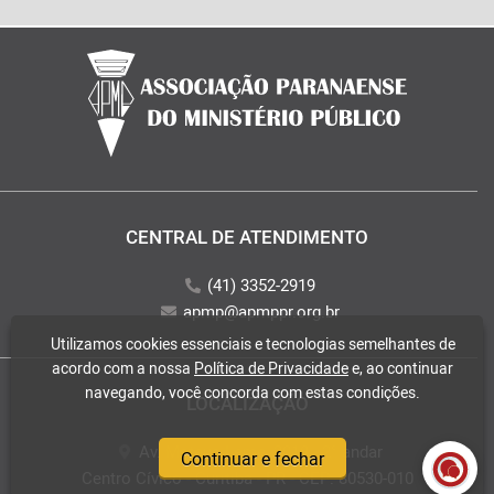
CENTRAL DE ATENDIMENTO
(41) 3352-2919
apmp@apmppr.org.br
Utilizamos cookies essenciais e tecnologias semelhantes de
acordo com a nossa
Política de Privacidade
e, ao continuar
navegando, você concorda com estas condições.
LOCALIZAÇÃO
Av. Mateus Leme, 2018 - 2° andar
Continuar e fechar
Centro Cívico - Curitiba - PR - CEP: 80530-010