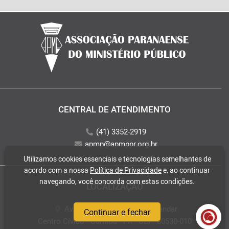
CENTRAL DE ATENDIMENTO
(41) 3352-2919
apmp@apmppr.org.br
Utilizamos cookies essenciais e tecnologias semelhantes de
acordo com a nossa
Política de Privacidade
e, ao continuar
navegando, você concorda com estas condições.
LOCALIZAÇÃO
Av. Mateus Leme, 2018 - 2° andar
Continuar e fechar
Centro Cívico - Curitiba - PR - CEP: 80530-010