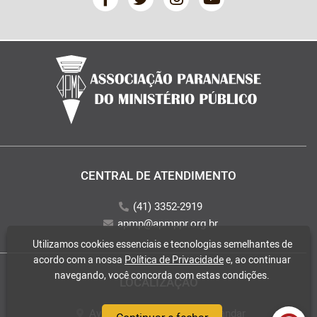
CENTRAL DE ATENDIMENTO
(41) 3352-2919
apmp@apmppr.org.br
Utilizamos cookies essenciais e tecnologias semelhantes de
acordo com a nossa
Política de Privacidade
e, ao continuar
navegando, você concorda com estas condições.
LOCALIZAÇÃO
Av. Mateus Leme, 2018 - 2° andar