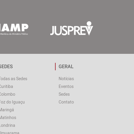
SEDES
GERAL
Todas as Sedes
Notícias
Curitiba
Eventos
Colombo
Sedes
Foz do Iguaçu
Contato
Maringá
Matinhos
Londrina
Umuarama