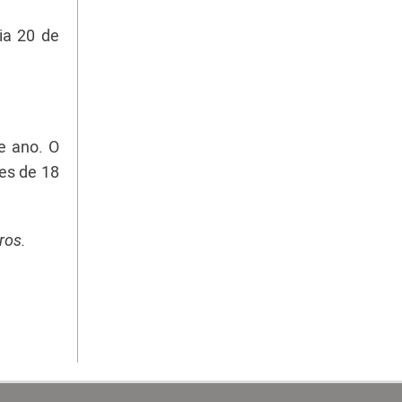
ia 20 de
e ano. O
res de 18
ros.