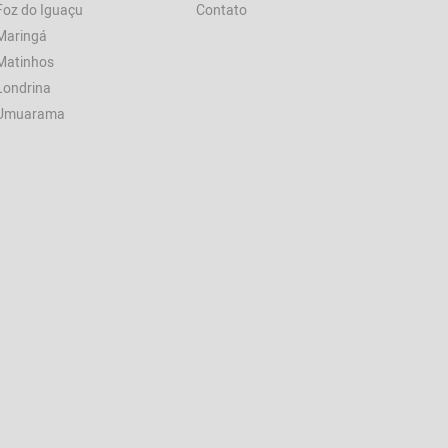
Foz do Iguaçu
Contato
Maringá
Matinhos
Londrina
Umuarama