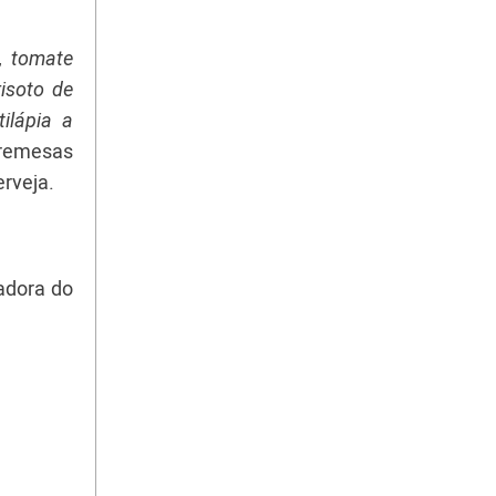
, tomate
risoto de
ilápia a
bremesas
erveja.
adora do