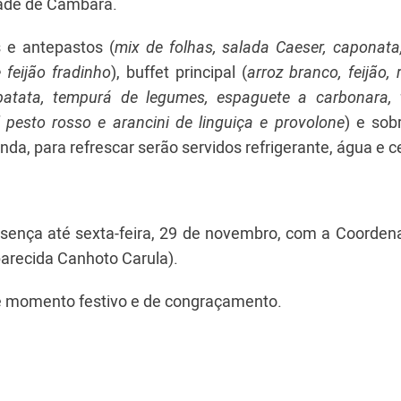
dade de Cambará.
 e antepastos (
mix de folhas, salada Caeser, caponata
feijão fradinho
), buffet principal (
arroz branco, feijão, 
 batata, tempurá de legumes, espaguete a carbonara, t
l pesto rosso e arancini de linguiça e provolone
) e so
inda, para refrescar serão servidos refrigerante, água e c
esença até sexta-feira, 29 de novembro, com a Coorden
arecida Canhoto Carula).
e momento festivo e de congraçamento.