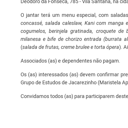
Deodoro da Fonseca, 785 - Vila Santana, na ci
O jantar terá um menu especial, com saladas
concassé, salada caleslaw, Kani com manga e 
cogumelos, berinjela gratinada, croquete de
milanesa e bife de chorizo entrada (burrata a
(
salada de frutas, creme brulee e torta ópera
). A
Associados (as) e dependentes não pagam.
Os (as) interessados (as) devem confirmar pr
Grupo de Estudos de Jacarezinho (Maristela Ap
Convidamos todos (as) para participarem dest