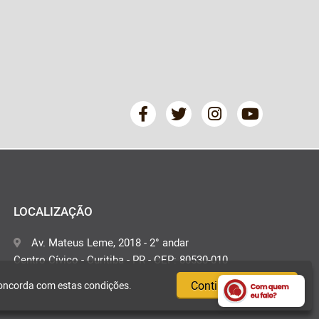
LOCALIZAÇÃO
Av. Mateus Leme, 2018 - 2° andar
Centro Cívico - Curitiba - PR - CEP: 80530-010
Continuar e fechar
concorda com estas condições.