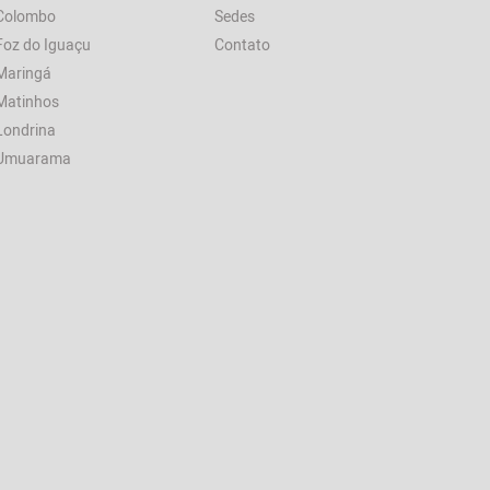
Colombo
Sedes
Foz do Iguaçu
Contato
Maringá
Matinhos
Londrina
Umuarama