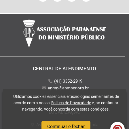
CENTRAL DE ATENDIMENTO
(41) 3352-2919
apmp@apmppr.org.br
Utilizamos cookies essenciais e tecnologias semelhantes de
acordo com a nossa
Política de Privacidade
e, ao continuar
navegando, você concorda com estas condições.
LOCALIZAÇÃO
Av. Mateus Leme, 2018 - 2° andar
Continuar e fechar