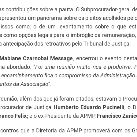
as contribuições sobre
a pauta
. O Subprocurador-geral d
apresentou um panorama sobre os pleitos acolhidos pelo
issos como: o de um levantamento sobre o que es
os como opções legais para o imbróglio da remuneração,
e a antecipação dos retroativos pelo Tribunal de Justiça.
Mabiane Czarnobai Message
, encerrou o evento dest
ma abordado. “
Foi uma reunião muito rica e produtiva. 
omo encaminhamento fica o compromisso da Administração
entos da Associação”.
reunião
, além dos que já foram citados, estavam o
Procu
rocurador de Justiça
Humberto Eduardo Pucinelli
, o D
ranco Felix;
e o ex-Presidente da APMP,
Francisco Zanico
 encontros que a Diretoria da APMP promoverá com os G