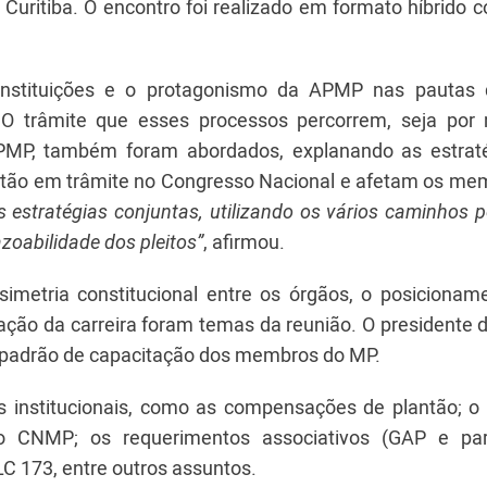
 Curitiba. O encontro foi realizado em formato híbrido
 instituições e o protagonismo da APMP nas pautas
. O trâmite que esses processos percorrem, seja por
PMP, também foram abordados, explanando as estrat
 estão em trâmite no Congresso Nacional e afetam os me
 estratégias conjuntas, utilizando os vários caminhos p
oabilidade dos pleitos”
, afirmou.
 simetria constitucional entre os órgãos, o posicionam
ização da carreira foram temas da reunião. O president
o padrão de capacitação dos membros do MP.
institucionais, como as compensações de plantão; o 
o CNMP; os requerimentos associativos (GAP e pa
 LC 173, entre outros assuntos.