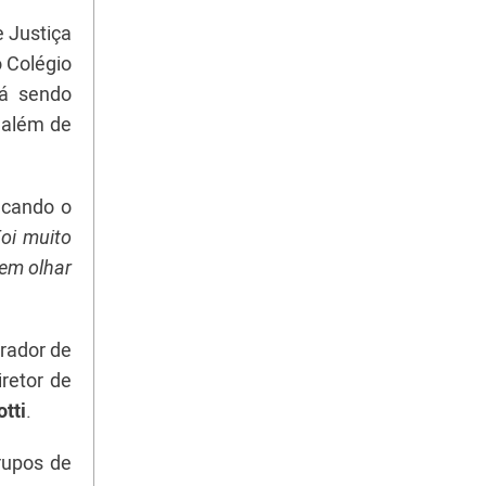
e Justiça
 Colégio
tá sendo
 além de
acando o
Foi muito
 em olhar
rador de
iretor de
tti
.
rupos de