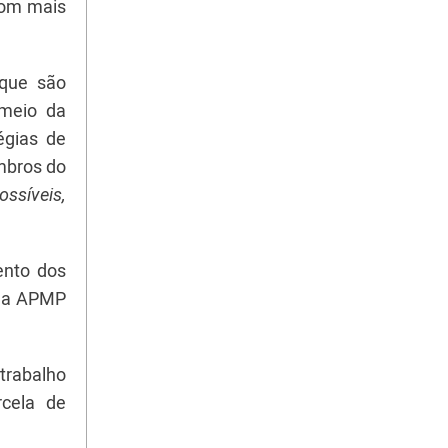
 com mais
 que são
 meio da
égias de
mbros do
ossíveis,
ento dos
e da APMP
trabalho
rcela de