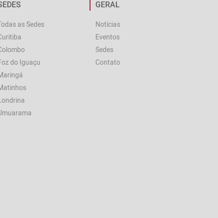
SEDES
GERAL
Todas as Sedes
Notícias
Curitiba
Eventos
Colombo
Sedes
Foz do Iguaçu
Contato
Maringá
Matinhos
Londrina
Umuarama