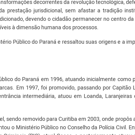
sformações decorrentes da revolução tecnológica, de
 prestação jurisdicional, sem afastar a tradição insti
isdicionado, devendo o cidadão permanecer no centro da
nsíveis à dimensão humana dos processos.
tério Público do Paraná e ressaltou suas origens e a im
 Público do Paraná em 1996, atuando inicialmente como 
marcas. Em 1997, foi promovido, passando por Capitão 
rância intermediária, atuou em Loanda, Laranjeiras 
el, sendo removido para Curitiba em 2003, onde propôs 
ntou o Ministério Público no Conselho da Polícia Civil. E