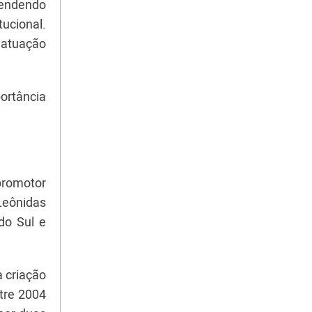
fendendo
tucional.
 atuação
portância
promotor
Leônidas
do Sul e
a criação
ntre 2004