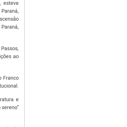
, esteve
 Paraná,
 ascensão
o Paraná,
 Passos,
ições ao
o Franco
tucional.
ratura e
 sereno”