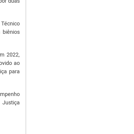
 por duas
 Técnico
 biênios
em 2022,
ovido ao
iça para
sempenho
 Justiça