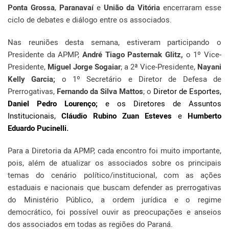
Ponta Grossa
,
Paranavaí
e
União da Vitória
encerraram esse
ciclo de debates e diálogo entre os associados.
Nas reuniões desta semana, estiveram participando o
Presidente da APMP,
André Tiago Pasternak Glitz,
o 1º Vice-
Presidente,
Miguel Jorge Sogaiar
; a 2ª Vice-Presidente,
Nayani
Kelly Garcia;
o 1º Secretário e Diretor de Defesa de
Prerrogativas,
Fernando da Silva Mattos
; o
Diretor de Esportes,
Daniel Pedro Lourenço;
e os Diretores de Assuntos
Institucionais,
Cláudio Rubino Zuan Esteves
e
Humberto
Eduardo Pucinelli.
Para a Diretoria da APMP, cada encontro foi muito importante,
pois, além de atualizar os associados sobre os principais
temas do cenário político/institucional, com as ações
estaduais e nacionais que buscam defender as prerrogativas
do Ministério Público, a ordem jurídica e o regime
democrático, foi possível ouvir as preocupações e anseios
dos associados em todas as regiões do Paraná.