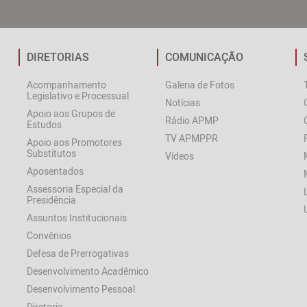
DIRETORIAS
COMUNICAÇÃO
Acompanhamento
Galeria de Fotos
Legislativo e Processual
Notícias
Apoio aos Grupos de
Rádio APMP
Estudos
TV APMPPR
Apoio aos Promotores
Substitutos
Vídeos
Aposentados
Assessoria Especial da
Presidência
Assuntos Institucionais
Convênios
Defesa de Prerrogativas
Desenvolvimento Acadêmico
Desenvolvimento Pessoal
Diretoria