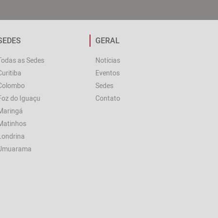
SEDES
GERAL
Todas as Sedes
Notícias
Curitiba
Eventos
Colombo
Sedes
Foz do Iguaçu
Contato
Maringá
Matinhos
Londrina
Umuarama