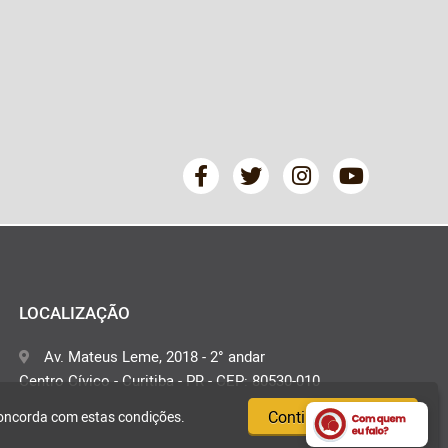
LOCALIZAÇÃO
Av. Mateus Leme, 2018 - 2° andar
Centro Cívico - Curitiba - PR - CEP: 80530-010
Continuar e fechar
concorda com estas condições.