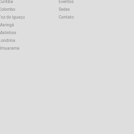
Curitiba
Eventos
Colombo
Sedes
Foz do Iguaçu
Contato
Maringá
Matinhos
Londrina
Umuarama