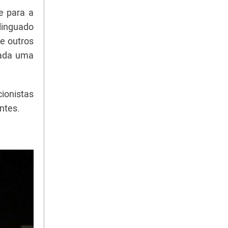
e para a
 linguado
e outros
rada uma
ionistas
ntes.