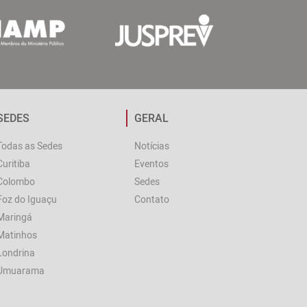
SEDES
GERAL
Todas as Sedes
Notícias
Curitiba
Eventos
Colombo
Sedes
Foz do Iguaçu
Contato
Maringá
Matinhos
Londrina
Umuarama