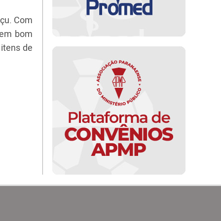
uaçu. Com
s em bom
itens de