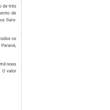
 de três
mento de
us Sars-
 todos os
 Paraná,
mil reais
 O valor