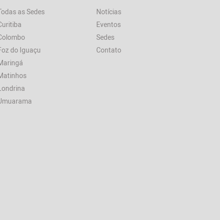
Todas as Sedes
Notícias
Curitiba
Eventos
Colombo
Sedes
Foz do Iguaçu
Contato
Maringá
Matinhos
Londrina
Umuarama