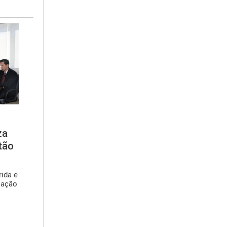
za
tão
rida e
iação