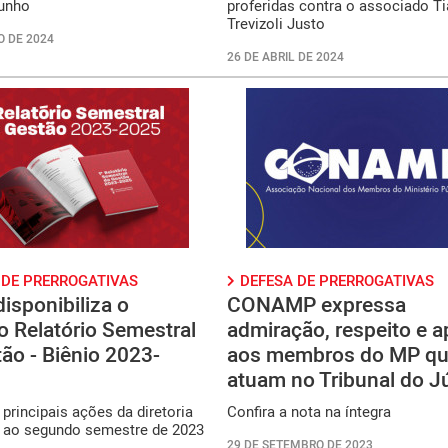
junho
proferidas contra o associado T
Trevizoli Justo
O DE 2024
26 DE ABRIL DE 2024
 DE PRERROGATIVAS
DEFESA DE PRERROGATIVAS
sponibiliza o
CONAMP expressa
o Relatório Semestral
admiração, respeito e a
ão - Biênio 2023-
aos membros do MP q
atuam no Tribunal do Jú
 principais ações da diretoria
Confira a nota na íntegra
s ao segundo semestre de 2023
29 DE SETEMBRO DE 2023