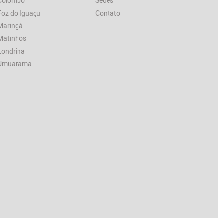
Colombo
Sedes
Foz do Iguaçu
Contato
Maringá
Matinhos
Londrina
Umuarama