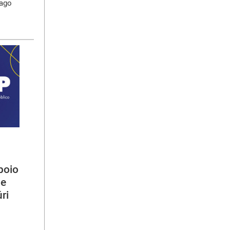
iago
poio
ue
ri