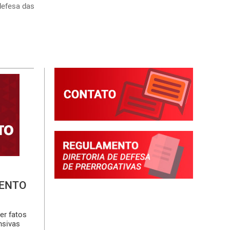
efesa das 
MENTO
er fatos
nsivas