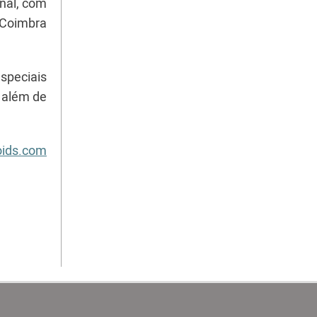
onal, com
 Coimbra
especiais
, além de
oids.com