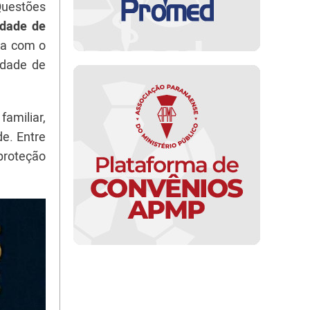
Questões
idade de
ria com o
idade de
amiliar,
e. Entre
 proteção