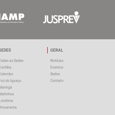
SEDES
GERAL
Todas as Sedes
Notícias
Curitiba
Eventos
Colombo
Sedes
Foz do Iguaçu
Contato
Maringá
Matinhos
Londrina
Umuarama