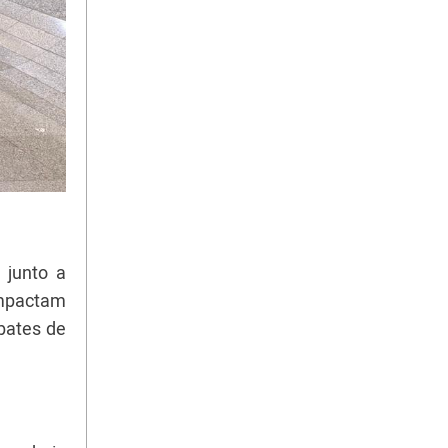
 junto a
 impactam
bates de