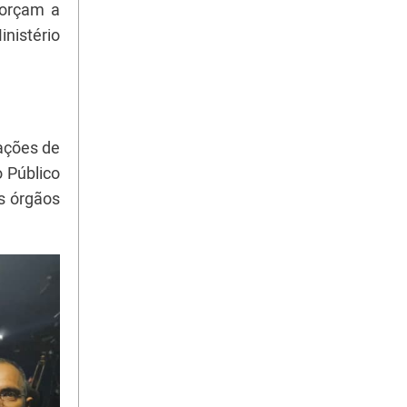
forçam a
nistério
cações de
o Público
s órgãos