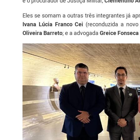
e o procurador de Justiça Militar,
Clementino Au
Eles se somam a outras três integrantes já ap
Ivana Lúcia Franco Cei
(reconduzida a nov
Oliveira Barreto
; e a advogada
Greice Fonseca