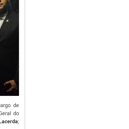
cargo de
Geral do
Lacerda
;