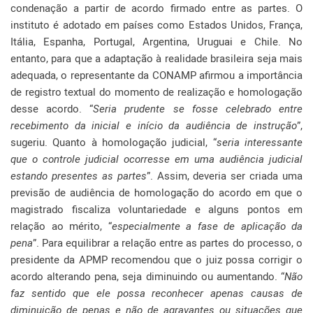
condenação a partir de acordo firmado entre as partes. O
instituto é adotado em países como Estados Unidos, França,
Itália, Espanha, Portugal, Argentina, Uruguai e Chile. No
entanto, para que a adaptação à realidade brasileira seja mais
adequada, o representante da CONAMP afirmou a importância
de registro textual do momento de realização e homologação
desse acordo. “
Seria prudente se fosse celebrado entre
recebimento da inicial e início da audiência de instrução
”,
sugeriu. Quanto à homologação judicial, “
seria interessante
que o controle judicial ocorresse em uma audiência judicial
estando presentes as partes
”. Assim, deveria ser criada uma
previsão de audiência de homologação do acordo em que o
magistrado fiscaliza voluntariedade e alguns pontos em
relação ao mérito, “
especialmente a fase de aplicação da
pena
”. Para equilibrar a relação entre as partes do processo, o
presidente da APMP recomendou que o juiz possa corrigir o
acordo alterando pena, seja diminuindo ou aumentando. “
Não
faz sentido que ele possa reconhecer apenas causas de
diminuição de penas e não de agravantes ou situações que