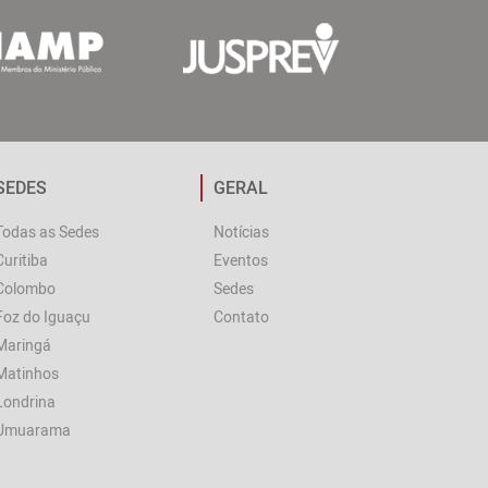
SEDES
GERAL
Todas as Sedes
Notícias
Curitiba
Eventos
Colombo
Sedes
Foz do Iguaçu
Contato
Maringá
Matinhos
Londrina
Umuarama