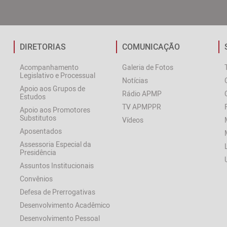
DIRETORIAS
COMUNICAÇÃO
Acompanhamento
Galeria de Fotos
Legislativo e Processual
Notícias
Apoio aos Grupos de
Rádio APMP
Estudos
TV APMPPR
Apoio aos Promotores
Substitutos
Vídeos
Aposentados
Assessoria Especial da
Presidência
Assuntos Institucionais
Convênios
Defesa de Prerrogativas
Desenvolvimento Acadêmico
Desenvolvimento Pessoal