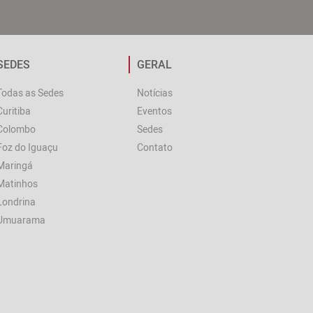
SEDES
GERAL
Todas as Sedes
Notícias
Curitiba
Eventos
Colombo
Sedes
Foz do Iguaçu
Contato
Maringá
Matinhos
Londrina
Umuarama