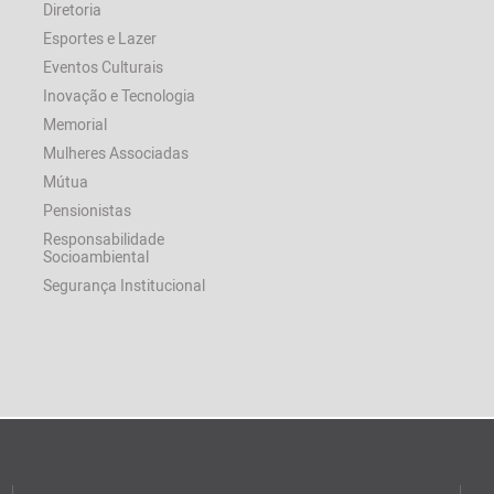
Diretoria
Esportes e Lazer
Eventos Culturais
Inovação e Tecnologia
Memorial
Mulheres Associadas
Mútua
Pensionistas
Responsabilidade
Socioambiental
Segurança Institucional