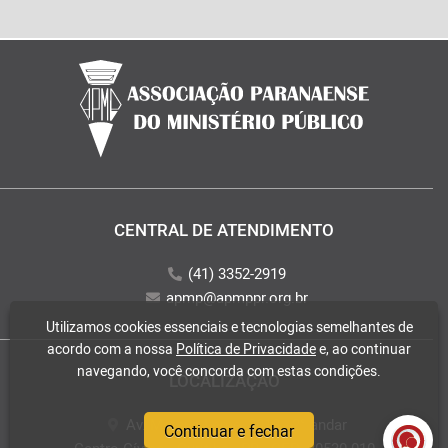
CENTRAL DE ATENDIMENTO
(41) 3352-2919
apmp@apmppr.org.br
Utilizamos cookies essenciais e tecnologias semelhantes de
acordo com a nossa
Política de Privacidade
e, ao continuar
navegando, você concorda com estas condições.
LOCALIZAÇÃO
Av. Mateus Leme, 2018 - 2° andar
Continuar e fechar
Centro Cívico - Curitiba - PR - CEP: 80530-010