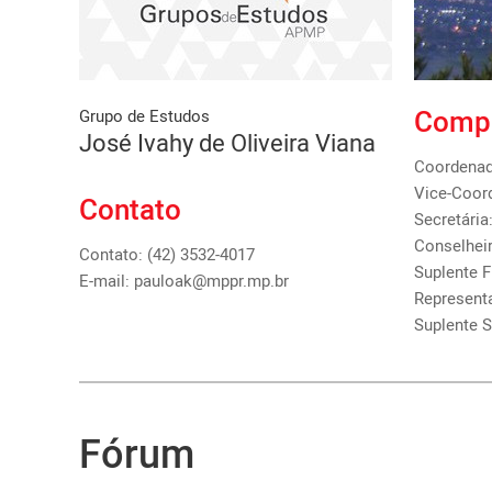
Comp
Grupo de Estudos
José Ivahy de Oliveira Viana
Coordenado
Vice-Coord
Contato
Secretária
Conselheir
Contato: (42) 3532-4017
Suplente F
E-mail: pauloak@mppr.mp.br
Represent
Suplente 
Fórum