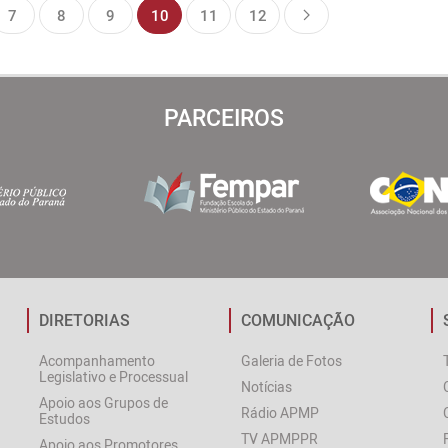
7
8
9
10
11
12
PARCEIROS
DIRETORIAS
COMUNICAÇÃO
Acompanhamento
Galeria de Fotos
Legislativo e Processual
Notícias
Apoio aos Grupos de
Rádio APMP
Estudos
TV APMPPR
Apoio aos Promotores