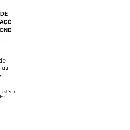
de
 às
o
nistério
dor