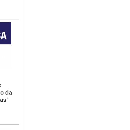
s
ão da
ias"