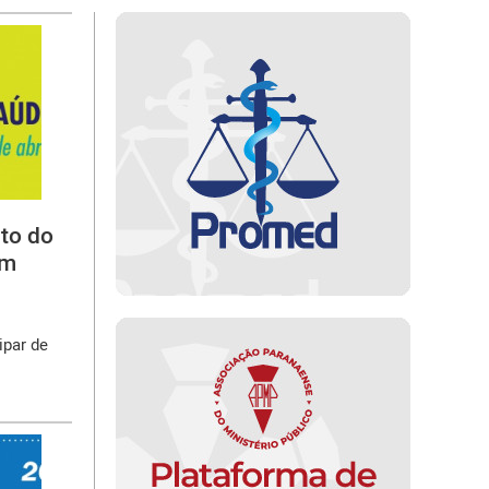
to do
em
ipar de