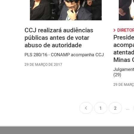
CCJ realizará audiências
DIRETO
Presid
públicas antes de votar
acompa
abuso de autoridade
atenta
PLS 280/16 - CONAMP acompanha CCJ
Minas 
29 DE MARÇO DE 2017
Julgamento
(29)
29 DE MARÇ
1
2
...