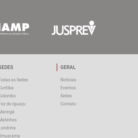
SEDES
GERAL
Todas as Sedes
Notícias
Curitiba
Eventos
Colombo
Sedes
Foz do Iguaçu
Contato
Maringá
Matinhos
Londrina
Umuarama