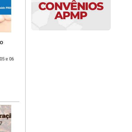
ão
05 e 06