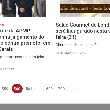
Salão Gourmet de Lond
RIA
ente da APMP
será inaugurado nesta 
nha julgamento do
feira (31)
do contra promotor em
Churrasco de Inauguração
Gerais
29 DE MARÇO DE 2017
 ocorre nesta quarta-feira
O DE 2017
559
560
561
...
699
700