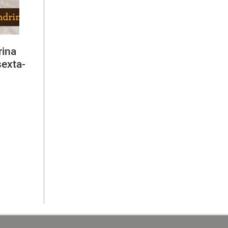
rina
sexta-