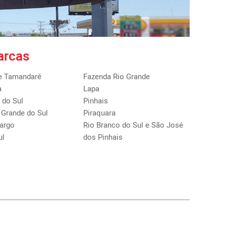
rcas
e Tamandaré
Fazenda Rio Grande
a
Lapa
 do Sul
Pinhais
Grande do Sul
Piraquara
argo
Rio Branco do Sul e São José
ul
dos Pinhais
o