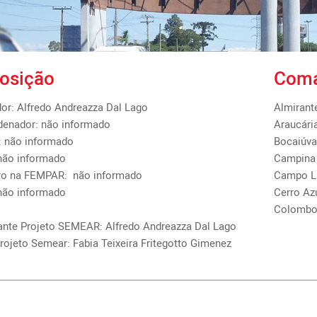
osição
Coma
r: Alfredo Andreazza Dal Lago 

Almirant
enador: não informado

Araucári
: não informado

Bocaiúva
não informado

Campina 
ro na FEMPAR:  não informado

Campo L
não informado

Cerro Az
Colomb
ante Projeto SEMEAR: Alfredo Andreazza Dal Lago

rojeto Semear: Fabia Teixeira Fritegotto Gimenez