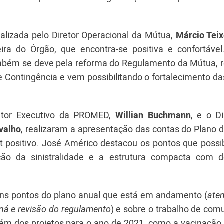
ealizada pelo Diretor Operacional da Mútua,
Márcio Teix
ira do Órgão, que encontra-se positiva e confortável
ambém se deve pela reforma do Regulamento da Mútua, r
 Contingência e vem possibilitando o fortalecimento da
retor Executivo da PROMED,
Willian Buchmann
, e o Di
valho
, realizaram a apresentação das contas do Plano 
 positivo. José Américo destacou os pontos que possib
ção da sinistralidade e a estrutura compacta com 
uns pontos do plano anual que está em andamento (
ate
aná e revisão do regulamento
) e sobre o trabalho de com
lém dos projetos para o ano de 2021, como a vacinação 