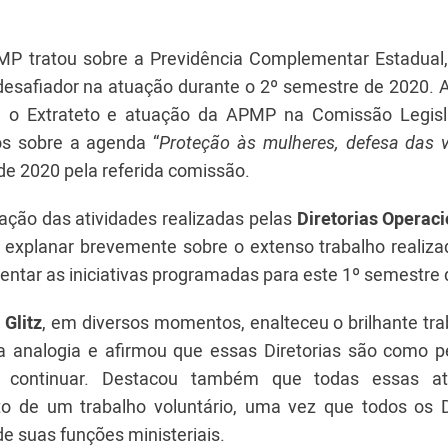
PMP tratou sobre a Previdência Complementar Estadual
desafiador na atuação durante o 2º semestre de 2020. 
re o Extrateto e atuação da APMP na Comissão Legisl
s sobre a agenda “
Proteção às mulheres, defesa das v
de 2020 pela referida comissão.
ação das atividades realizadas pelas
Diretorias Operac
xplanar brevemente sobre o extenso trabalho realiza
entar as iniciativas programadas para este 1º semestre 
Glitz
, em diversos momentos, enalteceu o brilhante tra
uma analogia e afirmou que essas Diretorias são como 
 continuar. Destacou também que todas essas ati
to de um trabalho voluntário, uma vez que todos os D
de suas funções ministeriais.