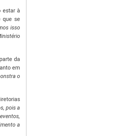
 estar à
e que se
mos isso
nistério
parte da
tanto em
onstra o
retorias
, pois a
eventos,
cimento a