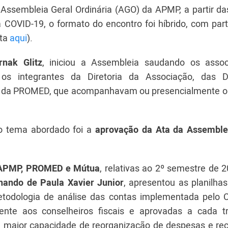
a Assembleia Geral Ordinária (AGO) da APMP, a partir d
OVID-19, o formato do encontro foi híbrido, com part
sta
aqui
).
rnak Glitz
, iniciou a Assembleia saudando os asso
 integrantes da Diretoria da Associação, das Di
ria da PROMED, que acompanhavam ou presencialmente ou
ro tema abordado foi a
aprovação da Ata da Assemble
a APMP, PROMED e Mútua
, relativas ao 2º semestre de 
nando de Paula Xavier Junior
, apresentou as planilha
todologia de análise das contas implementada pelo 
nte aos conselheiros fiscais e aprovadas a cada tr
 maior capacidade de reorganização de despesas e rec