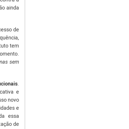
ão ainda
cesso de
quência,
tuto tem
 momento.
 mas sem
ucionais
.
cativa e
sso novo
idades e
oda essa
tação de