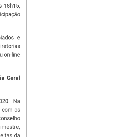
as 18h15,
icipação
ciados e
retorias
 on-line
ia Geral
2020. Na
s com os
Conselho
imestre,
eitas da