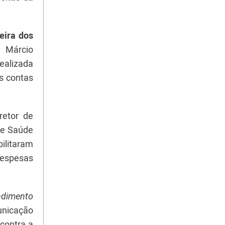
eira dos
. Márcio
ealizada
s contas
retor de
de Saúde
ilitaram
despesas
ndimento
unicação
contra a