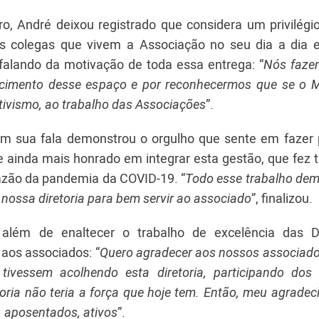
o, André deixou registrado que considera um privilégio
s colegas que vivem a Associação no seu dia a dia 
falando da motivação de toda essa entrega: “
Nós faze
ecimento desse espaço e por reconhecermos que se o Mi
ativismo, ao trabalho das Associações
”.
em sua fala demonstrou o orgulho que sente em fazer 
e ainda mais honrado em integrar esta gestão, que fez 
razão da pandemia da COVID-19. “
Todo esse trabalho dem
ossa diretoria para bem servir ao associado
”, finalizou.
 além de enaltecer o trabalho de excelência das Di
aos associados: “
Quero agradecer aos nossos associados
ivessem acolhendo esta diretoria, participando dos 
oria não teria a força que hoje tem. Então, meu agrade
, aposentados, ativos
”.