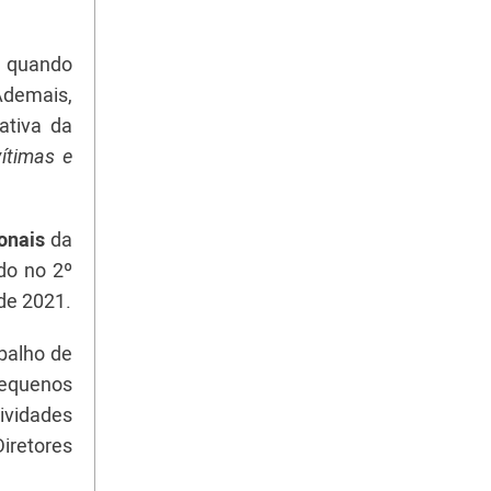
, quando
Ademais,
ativa da
ítimas e
ionais
da
do no 2º
de 2021.
balho de
pequenos
vidades
iretores