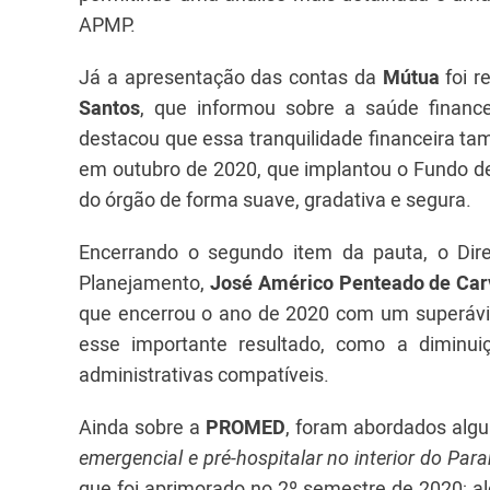
APMP.
Já a apresentação das contas da
Mútua
foi r
Santos
, que informou sobre a saúde finance
destacou que essa tranquilidade financeira t
em outubro de 2020, que implantou o Fundo de
do órgão de forma suave, gradativa e segura.
Encerrando o segundo item da pauta, o Di
Planejamento,
José Américo Penteado de Car
que encerrou o ano de 2020 com um superávit
esse importante resultado, como a diminui
administrativas compatíveis.
Ainda sobre a
PROMED
, foram abordados alg
emergencial e pré-hospitalar no interior do Par
que foi aprimorado no 2º semestre de 2020; a