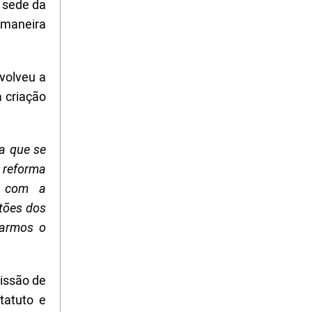
a sede da
 maneira
volveu a
 criação
a que se
 reforma
, com a
stões dos
zarmos o
issão de
tatuto e