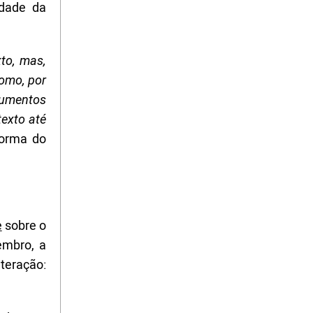
idade da
to, mas,
como, por
rumentos
texto até
forma do
e
sobre o
embro, a
teração: