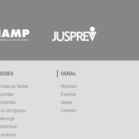
SEDES
GERAL
Todas as Sedes
Notícias
Curitiba
Eventos
Colombo
Sedes
Foz do Iguaçu
Contato
Maringá
Matinhos
Londrina