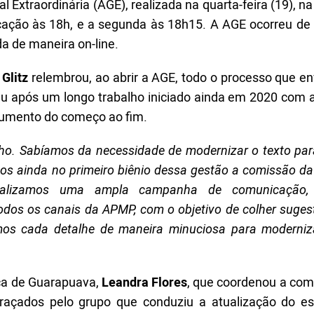
xtraordinária (AGE), realizada na quarta-feira (19), n
cação às 18h, e a segunda às 18h15. A AGE ocorreu de
 de maneira on-line.
Glitz
relembrou, ao abrir a AGE, todo o processo que en
eu após um longo trabalho iniciado ainda em 2020 com a
cumento do começo ao fim.
lho. Sabíamos da necessidade de modernizar o texto par
os ainda no primeiro biênio dessa gestão a comissão da
 Realizamos uma ampla campanha de comunicação
 todos os canais da APMP, com o objetivo de colher suge
mos cada detalhe de maneira minuciosa para moderni
iça de Guarapuava,
Leandra Flores
, que coordenou a com
traçados pelo grupo que conduziu a atualização do es