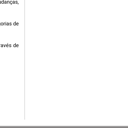
udanças,
orias de
ravés de