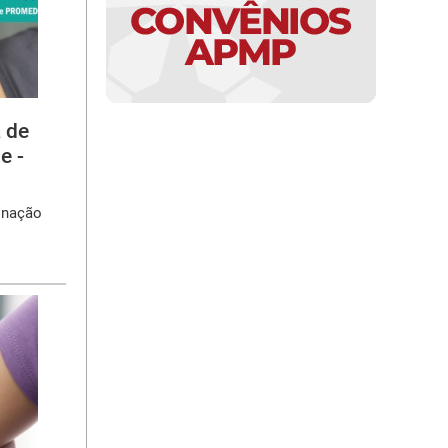
 de
e -
inação