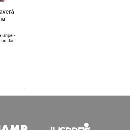
averá
na
 Gripe -
ados das