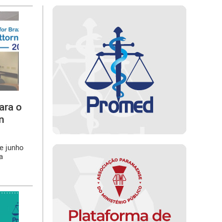
ara o
n
de junho
a