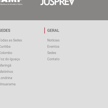
SEDES
GERAL
Todas as Sedes
Notícias
Curitiba
Eventos
Colombo
Sedes
Foz do Iguaçu
Contato
Maringá
Matinhos
Londrina
Umuarama