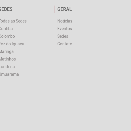
SEDES
GERAL
Todas as Sedes
Notícias
Curitiba
Eventos
Colombo
Sedes
Foz do Iguaçu
Contato
Maringá
Matinhos
Londrina
Umuarama