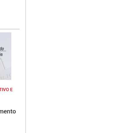
IVO E
amento