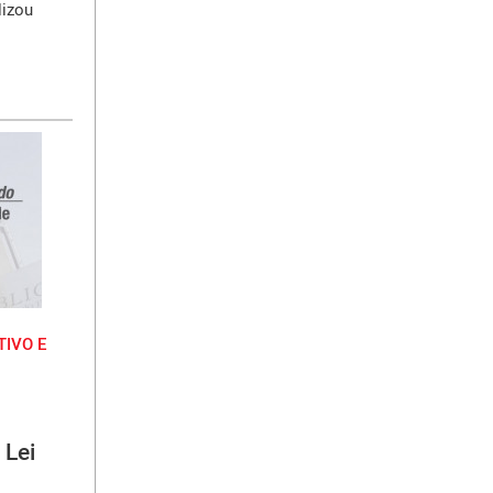
lizou
IVO E
 Lei