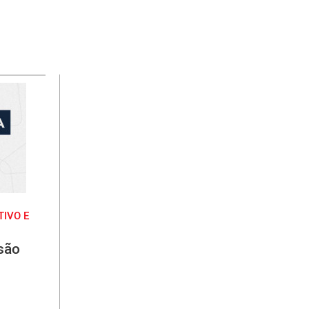
IVO E
são