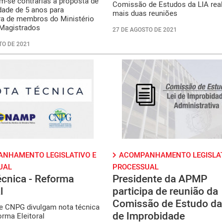
m-se contrárias à proposta de
Comissão de Estudos da LIA rea
idade de 5 anos para
mais duas reuniões
ra de membros do Ministério
 Magistrados
27 DE AGOSTO DE 2021
TO DE 2021
NHAMENTO LEGISLATIVO E
ACOMPANHAMENTO LEGISLAT
UAL
PROCESSUAL
cnica - Reforma
Presidente da APMP
l
participa de reunião da
Comissão de Estudo da
 CNPG divulgam nota técnica
de Improbidade
rma Eleitoral