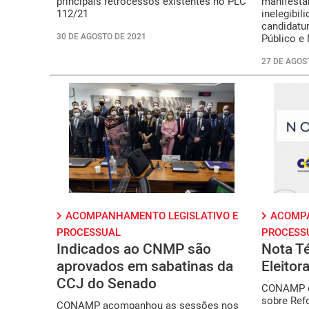
principais retrocessos existentes no PLC
manifesta
112/21
inelegibil
candidatu
30 DE AGOSTO DE 2021
Público e
27 DE AGOS
ACOMPANHAMENTO LEGISLATIVO E
ACOMPA
PROCESSUAL
PROCESS
Indicados ao CNMP são
Nota Té
aprovados em sabatinas da
Eleitora
CCJ do Senado
CONAMP e
sobre Refo
CONAMP acompanhou as sessões nos