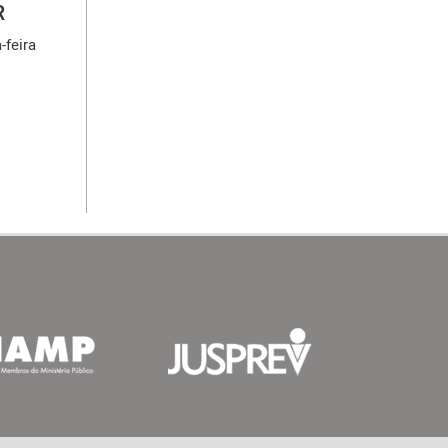
R
-feira